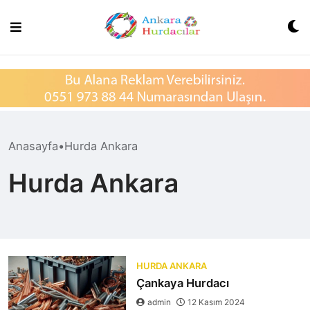
Skip
xvideos.com
to
zenededeneme
content
vonbonusu
vewereveren
siteler
yarrak
yarrak
dinimi
binisi
virin
Anasayfa
•
Hurda Ankara
sitilir
3131
Hurda Ankara
^^xyarrak
bonusa
veren
dinoma
sitolar
2026^^
HURDA ANKARA
Çankaya Hurdacı
admin
12 Kasım 2024