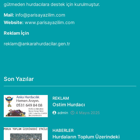
gütmeden hurdacılara destek için kurulmuştur.
Mail:
info@parisayazilim.com
Website:
www.parisayazilim.com
Reklam İçin
reklam@ankarahurdacilar.gen.tr
Son Yazılar
REKLAM
Ostim Hurdacı
admin
4 Mayıs 2025
HABERLER
Hurdaların Toplum Üzerindeki