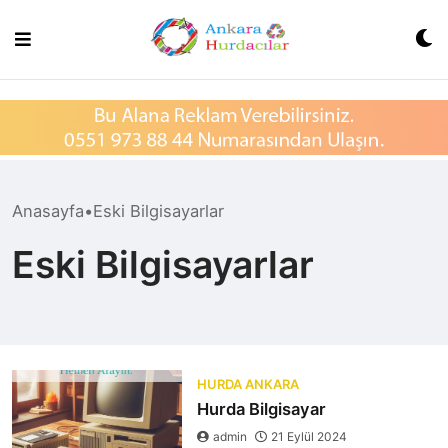
Skip
xvideos.com
to
zenededeneme
content
vonbonusu
vewereveren
siteler
yarrak
yarrak
dinimi
binisi
virin
Anasayfa
•
Eski Bilgisayarlar
sitilir
3131
Eski Bilgisayarlar
^^xyarrak
bonusa
veren
dinoma
sitolar
2026^^
HURDA ANKARA
Hurda Bilgisayar
admin
21 Eylül 2024