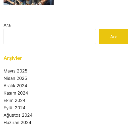
Ara
Ara
Arşivler
Mayıs 2025
Nisan 2025
Aralık 2024
Kasım 2024
Ekim 2024
Eylül 2024
Ağustos 2024
Haziran 2024