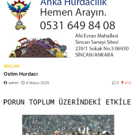
REKLAM
Ostim Hurdacı
admin
4 Mayıs 2025
0
413