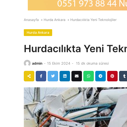
Anasayfa
»
Hurda Ankara
»
Hurdacılıkta Yeni Teknolojiler
Hurda Ankara
Hurdacılıkta Yeni Tekn
admin
-
15 Ekim 2024
-
15 dk okuma süresi