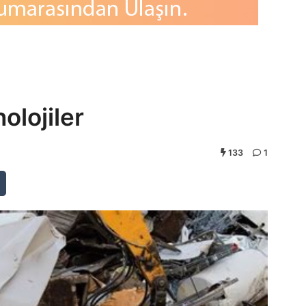
olojiler
133
1