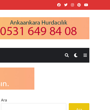
Ara
Ara