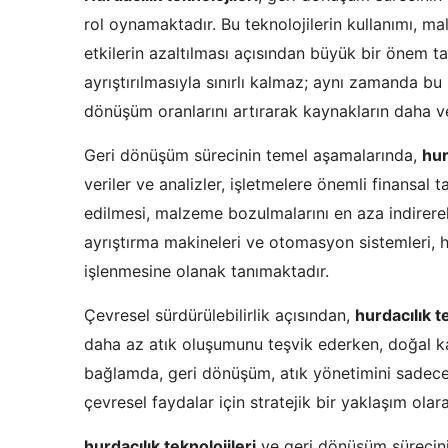
rol oynamaktadır. Bu teknolojilerin kullanımı, m
etkilerin azaltılması açısından büyük bir önem taş
ayrıştırılmasıyla sınırlı kalmaz; aynı zamanda bu 
dönüşüm oranlarını artırarak kaynakların daha ver
Geri dönüşüm sürecinin temel aşamalarında,
hur
veriler ve analizler, işletmelere önemli finansal 
edilmesi, malzeme bozulmalarını en aza indirerek 
ayrıştırma makineleri ve otomasyon sistemleri, hu
işlenmesine olanak tanımaktadır.
Çevresel sürdürülebilirlik açısından,
hurdacılık t
daha az atık oluşumunu teşvik ederken, doğal k
bağlamda, geri dönüşüm, atık yönetimini sadece
çevresel faydalar için stratejik bir yaklaşım olara
hurdacılık teknolojileri
ve geri dönüşüm sürecini